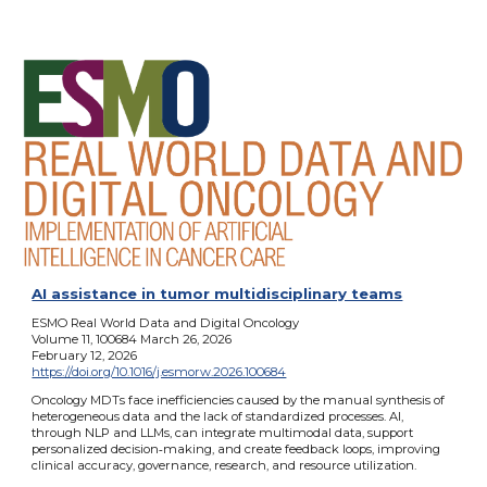
AI assistance in tumor multidisciplinary teams
ESMO Real World Data and Digital Oncology
Volume 11, 100684 March 26, 2026
February 12, 2026
https://doi.org/10.1016/j.esmorw.2026.100684
Oncology MDTs face inefficiencies caused by the manual synthesis of
heterogeneous data and the lack of standardized processes. AI,
through NLP and LLMs, can integrate multimodal data, support
personalized decision‑making, and create feedback loops, improving
clinical accuracy, governance, research, and resource utilization.