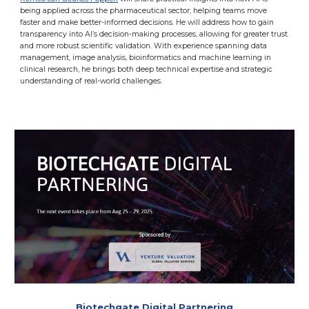
being applied across the pharmaceutical sector, helping teams move
faster and make better-informed decisions. He will address how to gain
transparency into AI’s decision-making processes, allowing for greater trust
and more robust scientific validation. With experience spanning data
management, image analysis, bioinformatics and machine learning in
clinical research, he brings both deep technical expertise and strategic
understanding of real-world challenges.
Biotechgate Digital Partnering