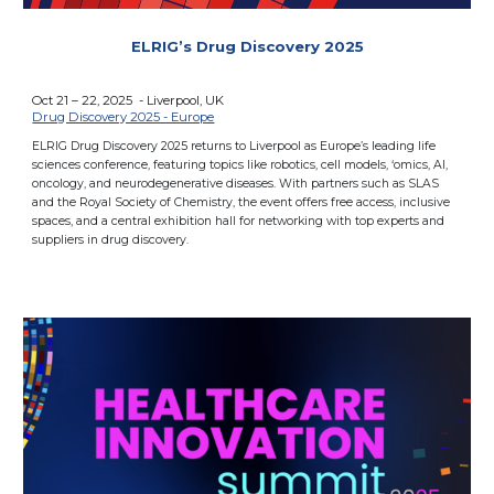
ELRIG’s Drug Discovery 2025
Oct 21 – 22, 2025 - Liverpool, UK
Drug Discovery 2025 - Europe
ELRIG Drug Discovery 2025 returns to Liverpool as Europe’s leading life
sciences conference, featuring topics like robotics, cell models, ‘omics, AI,
oncology, and neurodegenerative diseases. With partners such as SLAS
and the Royal Society of Chemistry, the event offers free access, inclusive
spaces, and a central exhibition hall for networking with top experts and
suppliers in drug discovery.