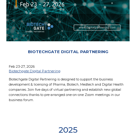
BIOTECHGATE DIGITAL PARTNERING
Feb 23-27, 2026
Biotechgate Digital Partnering
Biotechgate Digital Partnering is designed to support the business
development & licensing of Pharma, Biotech, Medtech and Digital Health
companies. Join five days of virtual partnering and establish new global
connections thanks to pre-arranged one-on-one Zoom meetings in our
business forum.
2025